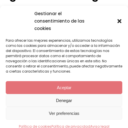
@GELFIX.OFICIAL
Gestionar el
consentimiento de las
cookies
Para ofrecer las mejores experiencias, utilizamos tecnologías
como las cookies para almacenar y/o acceder a la información
del dispositivo. El consentimiento de estas tecnologías nos
Política de privacidad
permitirá procesar datos como el comportamiento de
navegación o las identificaciones únicas en este sitio. No
Política de cookies
consentir o retirar el consentimiento, puede afectar negativamente
a ciertas características y funciones.
Aviso legal
Aceptar
Contacto
Denegar
FB
INS
TIKTOK
© Copyright 2023 Katai Gelfix.
Ver preferencias
Política de cookies
Política de privacidad
Aviso legal