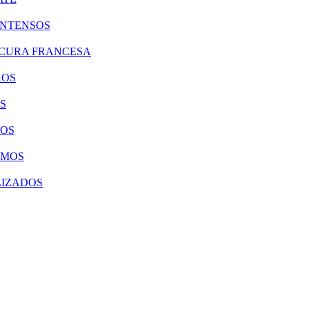
INTENSOS
ICURA FRANCESA
ROS
S
COS
EMOS
LIZADOS