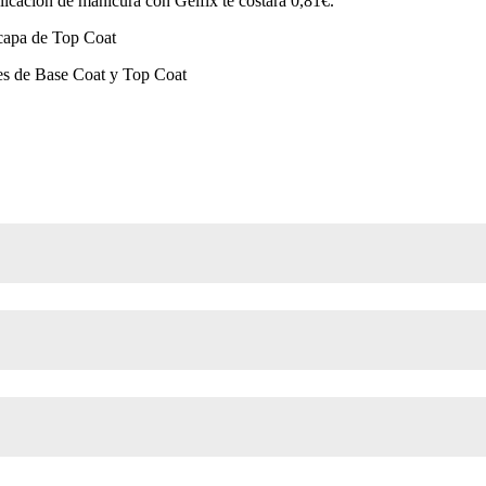
licación de manicura con Gelfix te costará 0,81€.
 capa de Top Coat
nes de Base Coat y Top Coat